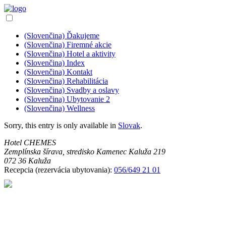
(Slovenčina) Ďakujeme
(Slovenčina) Firemné akcie
(Slovenčina) Hotel a aktivity
(Slovenčina) Index
(Slovenčina) Kontakt
(Slovenčina) Rehabilitácia
(Slovenčina) Svadby a oslavy
(Slovenčina) Ubytovanie 2
(Slovenčina) Wellness
Sorry, this entry is only available in
Slovak
.
Hotel CHEMES
Zemplínska šírava, stredisko Kamenec Kaluža 219
072 36 Kaluža
Recepcia (rezervácia ubytovania):
056/649 21 01